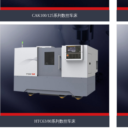
CAK100/125系列数控车床
HTC63/80系列数控车床