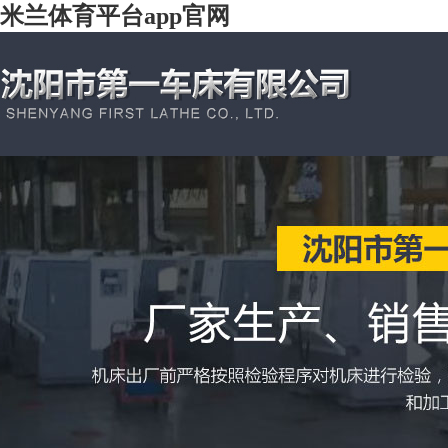
米兰体育平台app官网