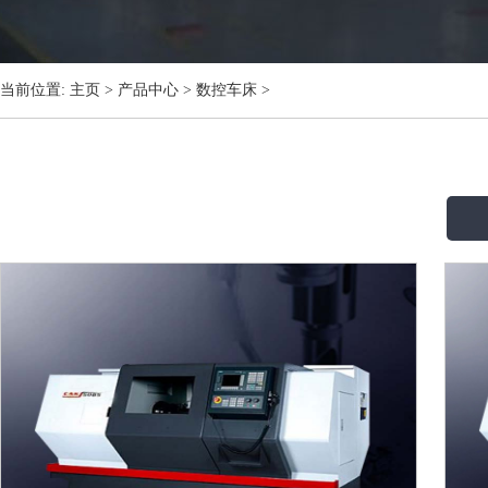
当前位置:
主页
>
产品中心
>
数控车床
>