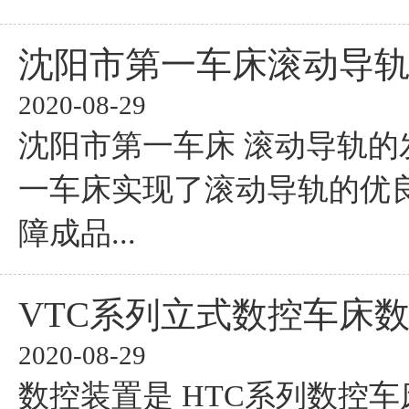
沈阳市第一车床滚动导
2020-08-29
沈阳市第一车床 滚动导轨的
一车床实现了滚动导轨的优
障成品...
VTC系列立式数控车床
2020-08-29
数控装置是 HTC系列数控车