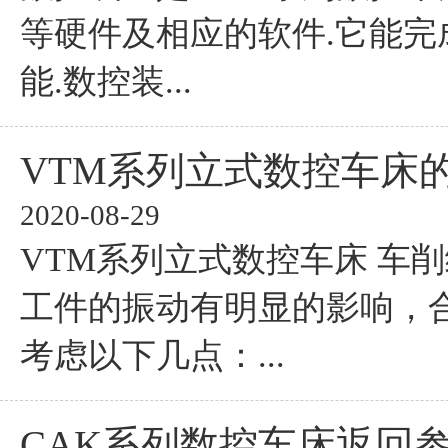
等硬件及相应的软件.它能完
能.数控装...
VTM系列立式数控车床
2020-08-29
VTM系列立式数控车床 车
工件的振动有明显的影响，
考虑以下几点：...
CAK系列数控车床返回